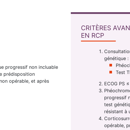
CRITÈRES AVAN
EN RCP
Consultatio
génétique :
Phéoc
 progressif non incluable
Test T
e prédisposition
non opérable, et après
ECOG PS ≤ 
Phéochromo
progressif 
test généti
résistant à 
Corticosurr
opérable, p