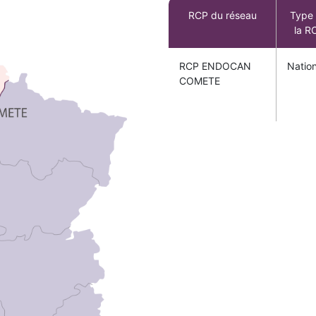
RCP du réseau
Type
la R
RCP ENDOCAN
Natio
COMETE