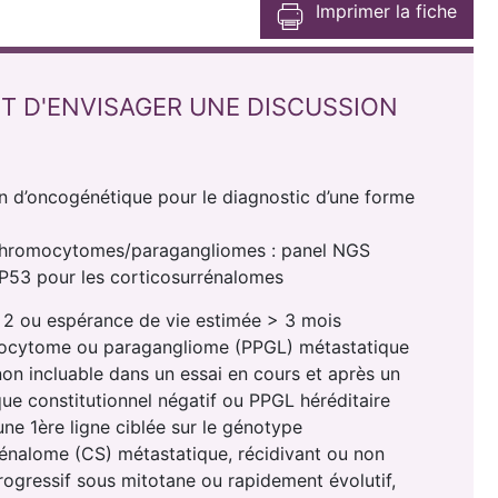
Imprimer la fiche
T D'ENVISAGER UNE DISCUSSION
n d’oncogénétique pour le diagnostic d’une forme
hromocytomes/paragangliomes : panel NGS
P53 pour les corticosurrénalomes
2 ou espérance de vie estimée > 3 mois
cytome ou paragangliome (PPGL) métastatique
non incluable dans un essai en cours et après un
que constitutionnel négatif ou PPGL héréditaire
une 1ère ligne ciblée sur le génotype
énalome (CS) métastatique, récidivant ou non
rogressif sous mitotane ou rapidement évolutif,